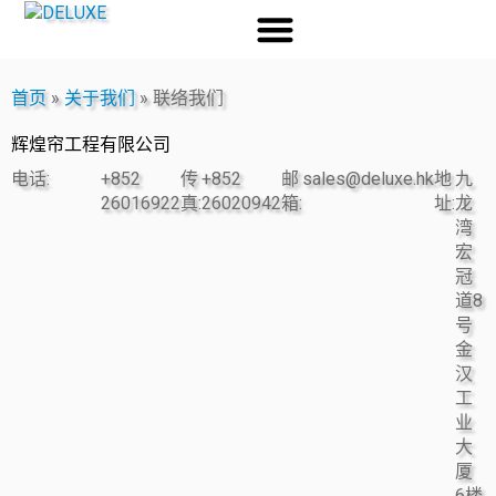
首页
»
关于我们
»
联络我们
辉煌帘工程有限公司
电话:
+852
传
+852
邮
sales@deluxe.hk
地
九
26016922
真:
26020942
箱:
址:
龙
湾
宏
冠
道8
号
金
汉
工
业
大
厦
6楼